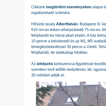
Cikkünk
megtörtént eseményeken
alapul é
ingatlaneladó számára.
Hősünk tavaly
Albertfalván
, Budapest XI. k
610 nm-es telken elhelyezkedő 75 nm-es, föl
felújítandó kis házat akart eladni. A ház kör
10 percre a belvárostól és az M1, M5 autópál
tömegközlekedéssel 30 percre a Vártól. Tehát
felújítandó, de statikailag hibátlan.
Az
árképzés
konkurencia-figyeléssel kezdőd
szemben levő tetőtér-beépítéses, kb. ugyanak
30 millióért adták el.