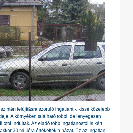
ntén felújításra szoruló ingatlant -, kissé közelebb
 ideje. A környéken található többi, de lényegesen
iótól indultak. Az eladó több ingatlanostól is kért
kkor 30 millióra értékelték a házat. Ez az ingatlan-