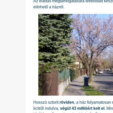
Az eladás megtámogatására weboldalt készíte
elérhető a házról.
Hosszú sztorit
röviden
, a ház folyamatosan 
licitről indulva,
végül 43 millióért kelt el
. Mi