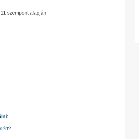
 11 szempont alapján
lni:
nért?