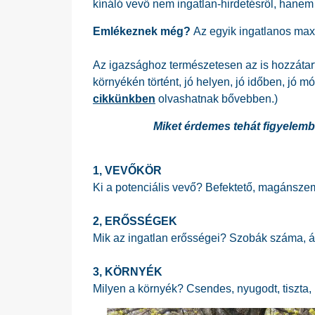
kínáló vevő nem ingatlan-hirdetésről, hanem a
Emlékeznek még?
Az egyik ingatlanos max.
Az igazsághoz természetesen az is hozzátart
környékén történt, jó helyen, jó időben, jó m
cikkünkben
olvashatnak bővebben.)
Miket érdemes tehát figyelem
1, VEVŐKÖR
Ki a potenciális vevő? Befektető, magánszemé
2, ERŐSSÉGEK
Mik az ingatlan erősségei? Szobák száma, áll
3, KÖRNYÉK
Milyen a környék? Csendes, nyugodt, tiszta, b