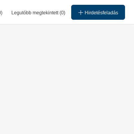
0
)
Legutóbb megtekintett (0)
Hirdetésfeladás