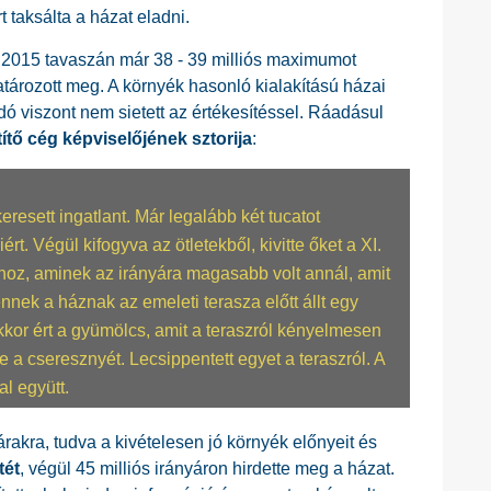
t taksálta a házat eladni.
e 2015 tavaszán már 38 - 39 milliós maximumot
határozott meg. A környék hasonló kialakítású házai
dó viszont nem sietett az értékesítéssel. Ráadásul
ítő cég képviselőjének sztorija
:
esett ingatlant. Már legalább két tucatot
rt. Végül kifogyva az ötletekből, kivitte őket a XI.
zhoz, aminek az irányára magasabb volt annál, amit
ek a háznak az emeleti terasza előtt állt egy
kor ért a gyümölcs, amit a teraszról kényelmesen
e a cseresznyét. Lecsippentett egyet a teraszról. A
al együtt.
akra, tudva a kivételesen jó környék előnyeit és
tét
, végül 45 milliós irányáron hirdette meg a házat.