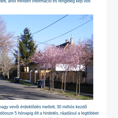
tt, ahol minden információ és rengeteg kép volt
nagy vevői érdeklődés mellett, 30 milliós kezdő
ndössze 5 hónapig élt a hirdetés, ráadásul a legtöbbet