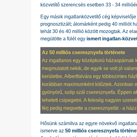
közvetítő szerencsés esetben 33 - 34 millióér
Egy másik ingatlanközvetítő cég képviselőj
prognosztizált; álomárként pedig 40 milliót 
tehát 30 és 40 millió között mozogtak. Az ela
megütötte a fülét egy
ismert ingatlan-közvet
Az 50 milliós cseresznyefa története
Az ingatlanos egy középkorú házaspárnak ker
megmutatott nekik, de egyik se volt jó valamié
kerületbe, Albertfalvára egy többszintes há
korábban maximumként kitűztek. Azonban enn
gyönyörű, szép szál cseresznyefa. Éppen ak
lehetett csipegetni. A feleség nagyon szerett
férj pedig megvette a cseresznyefát - a házz
Hősünk számítva az egyre növekvő ingatlanár
ismerve az
50 milliós cseresznyefa történe