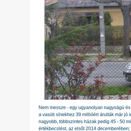
Nem messze - egy ugyanolyan nagyságú és szi
a vasúti sínekhez 39 millióért árulták már jó
nagyobb, többszintes házak pedig 45 - 50 mill
értékbecslést, az elsőt 2014 decemberében; a