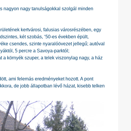
s nagyon nagy tanulságokkal szolgál minden
erületének kertvárosi, falusias városrészében, egy
dszintes, két szobás, ‘50-es években épült,
nyéke csendes, szinte nyaralóövezet jellegű; autóval
yáktól, 5 percre a Savoya-parktól;
 a környék szuper, a telek viszonylag nagy, a ház
ött, ami felemás eredményeket hozott. A pont
kora, de jobb állapotban lévő házat, kisebb telken