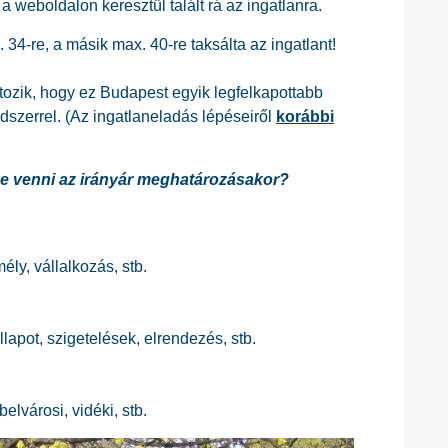
 weboldalon keresztül talált rá az ingatlanra.
 34-re, a másik max. 40-re taksálta az ingatlant!
ozik, hogy ez Budapest egyik legfelkapottabb
ódszerrel. (Az ingatlaneladás lépéseiről
korábbi
be venni az irányár meghatározásakor?
ly, vállalkozás, stb.
apot, szigetelések, elrendezés, stb.
elvárosi, vidéki, stb.