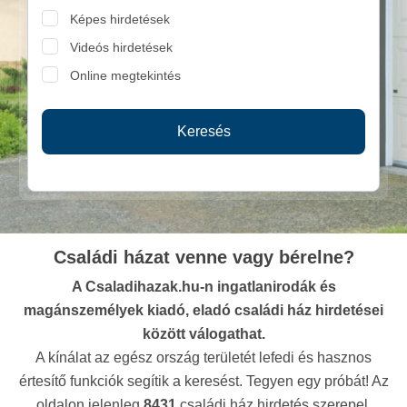
Képes hirdetések
Videós hirdetések
Online megtekintés
Keresés
Családi házat venne vagy bérelne?
A Csaladihazak.hu-n ingatlanirodák és
magánszemélyek kiadó, eladó családi ház hirdetései
között válogathat.
A kínálat az egész ország területét lefedi és hasznos
értesítő funkciók segítik a keresést. Tegyen egy próbát! Az
oldalon jelenleg
8431
családi ház hirdetés szerepel.