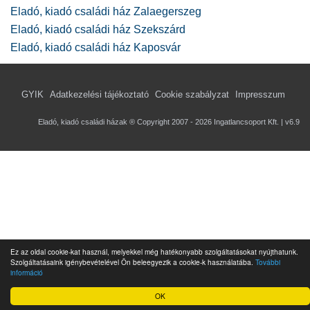
Eladó, kiadó családi ház Zalaegerszeg
Eladó, kiadó családi ház Szekszárd
Eladó, kiadó családi ház Kaposvár
GYIK
Adatkezelési tájékoztató
Cookie szabályzat
Impresszum
Eladó, kiadó családi házak ® Copyright 2007 - 2026 Ingatlancsoport Kft. | v6.9
Ez az oldal cookie-kat használ, melyekkel még hatékonyabb szolgáltatásokat nyújthatunk.
Szolgáltatásaink igénybevételével Ön beleegyezik a cookie-k használatába.
További
információ
OK