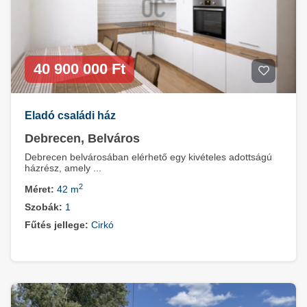
40 900 000 Ft
Eladó családi ház
Debrecen, Belváros
Debrecen belvárosában elérhető egy kivételes adottságú
házrész, amely ...
2
Méret:
42 m
Szobák:
1
Fűtés jellege:
Cirkó