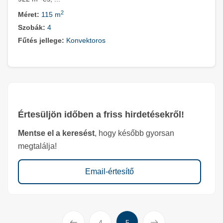
2
Méret:
115 m
Szobák:
4
Fűtés jellege:
Konvektoros
Értesüljön időben a friss hirdetésekről!
Mentse el a keresést
, hogy később gyorsan
megtalálja!
Email-értesítő
Előző
Következő
4
5