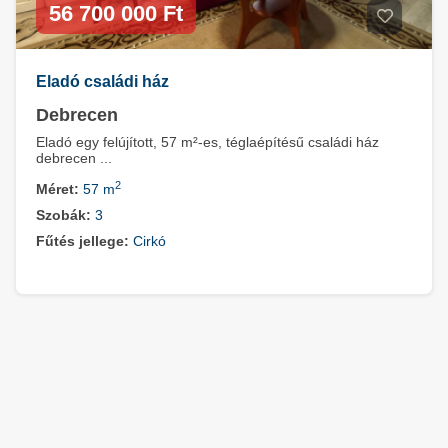
56 700 000 Ft
Eladó családi ház
Debrecen
Eladó egy felújított, 57 m²-es, téglaépítésű családi ház
debrecen ...
2
Méret:
57 m
Szobák:
3
Fűtés jellege:
Cirkó