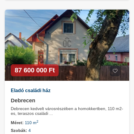
87 600 000 Ft
Eladó családi ház
Debrecen
Debrecen kedvelt városrészében a homokkertben, 110 m2-
es, teraszos családi ...
2
Méret:
110 m
Szobák:
4