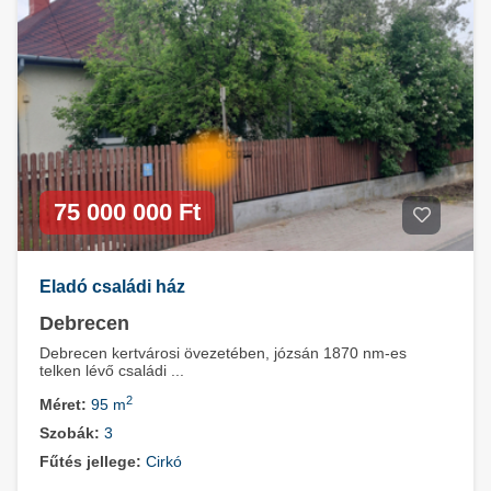
75 000 000 Ft
Eladó családi ház
Debrecen
Debrecen kertvárosi övezetében, józsán 1870 nm-es
telken lévő családi ...
2
Méret:
95 m
Szobák:
3
Fűtés jellege:
Cirkó