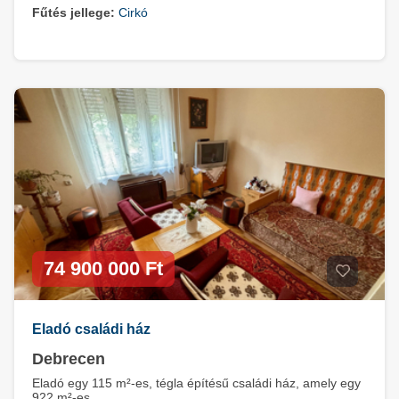
Fűtés jellege:
Cirkó
74 900 000 Ft
Eladó családi ház
Debrecen
Eladó egy 115 m²-es, tégla építésű családi ház, amely egy
922 m²-es, ...