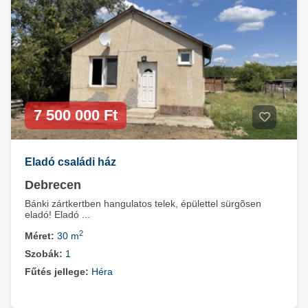
7 500 000 Ft
Eladó családi ház
Debrecen
Bánki zártkertben hangulatos telek, épülettel sürgõsen
eladó! Eladó ...
2
Méret:
30 m
Szobák:
1
Fűtés jellege:
Héra