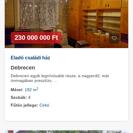
230 000 000 Ft
Eladó családi ház
Debrecen
Debrecen egyik legnívósabb része, a nagyerdő, már
önmagában presztízs, ...
2
Méret:
192 m
Szobák:
4
Fűtés jellege:
Cirkó