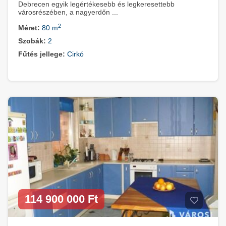
Debrecen egyik legértékesebb és legkeresettebb
városrészében, a nagyerdőn ...
2
Méret:
80 m
Szobák:
2
Fűtés jellege:
Cirkó
114 900 000 Ft