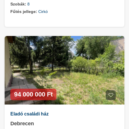
Szobák:
8
Fűtés jellege:
Cirkó
94 000 000 Ft
Eladó családi ház
Debrecen