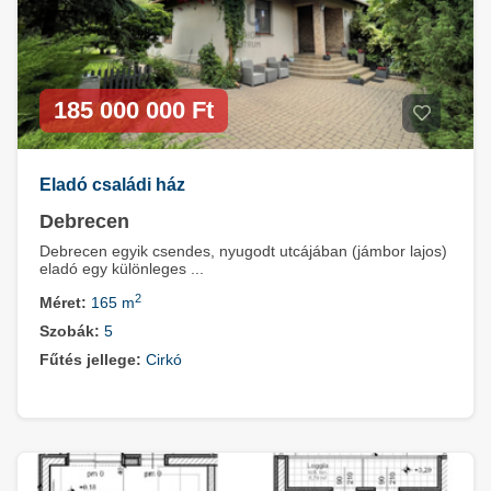
185 000 000 Ft
Eladó családi ház
Debrecen
Debrecen egyik csendes, nyugodt utcájában (jámbor lajos)
eladó egy különleges ...
2
Méret:
165 m
Szobák:
5
Fűtés jellege:
Cirkó