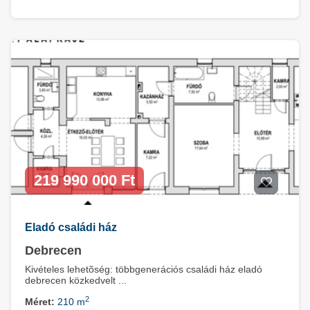
219 990 000 Ft
Eladó családi ház
Debrecen
Kivételes lehetõség: többgenerációs családi ház eladó
debrecen közkedvelt ...
2
Méret:
210 m