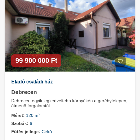
99 900 000 Ft
Eladó családi ház
Debrecen
Debrecen egyik legkedveltebb környékén a gerébytelepen,
átmenő forgalomtól ...
2
Méret:
120 m
Szobák:
6
Fűtés jellege:
Cirkó