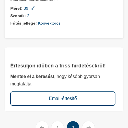
2
Méret:
39 m
Szobák:
2
Fűtés jellege:
Konvektoros
Értesüljön időben a friss hirdetésekről!
Mentse el a keresést
, hogy később gyorsan
megtalálja!
Email-értesítő
Előző
Következő
1
2