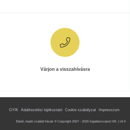
Várjon a visszahívásra
GYIK
Adatkezelési tájékoztató
Cookie szabályzat
Impresszum
Eladó, kiadó családi házak ® Copyright 2007 - 2026 Ingatlancsoport Kft. | v6.9